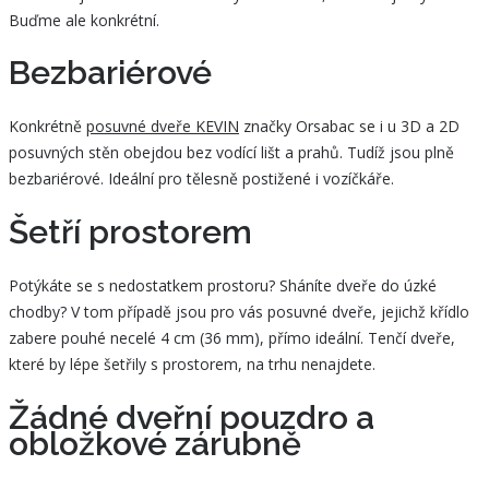
Buďme ale konkrétní.
Bezbariérové
Konkrétně
posuvné dveře KEVIN
značky Orsabac se i u 3D a 2D
posuvných stěn obejdou bez vodící lišt a prahů. Tudíž jsou plně
bezbariérové. Ideální pro tělesně postižené i vozíčkáře.
Šetří prostorem
Potýkáte se s nedostatkem prostoru? Sháníte dveře do úzké
chodby? V tom případě jsou pro vás posuvné dveře, jejichž křídlo
zabere pouhé necelé 4 cm (36 mm), přímo ideální. Tenčí dveře,
které by lépe šetřily s prostorem, na trhu nenajdete.
Žádné dveřní pouzdro a
obložkové zárubně