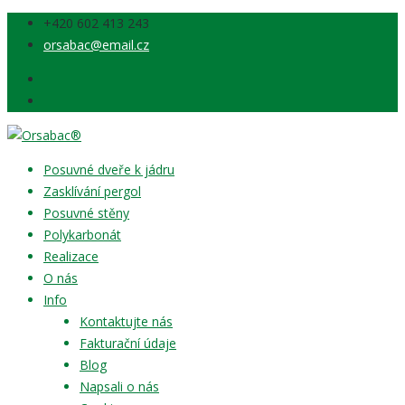
‭+420 602 413 243‬
orsabac@email.cz
Posuvné dveře k jádru
Zasklívání pergol
Posuvné stěny
Polykarbonát
Realizace
O nás
Info
Kontaktujte nás
Fakturační údaje
Blog
Napsali o nás