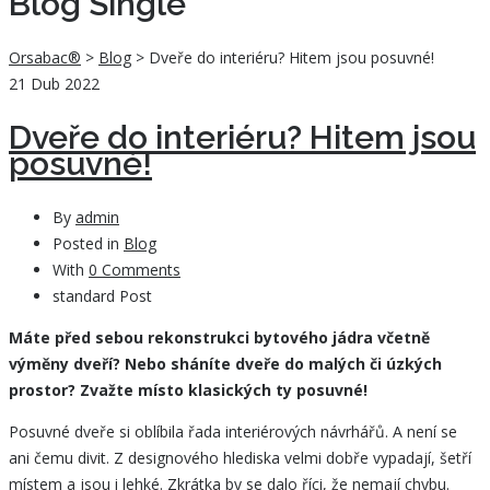
Blog Single
Orsabac®
>
Blog
>
Dveře do interiéru? Hitem jsou posuvné!
21
Dub 2022
Dveře do interiéru? Hitem jsou
posuvné!
By
admin
Posted in
Blog
With
0 Comments
standard Post
Máte před sebou rekonstrukci bytového jádra včetně
výměny dveří? Nebo sháníte dveře do malých či úzkých
prostor? Zvažte místo klasických ty posuvné!
Posuvné dveře si oblíbila řada interiérových návrhářů. A není se
ani čemu divit. Z designového hlediska velmi dobře vypadají, šetří
místem a jsou i lehké. Zkrátka by se dalo říci, že nemají chybu.