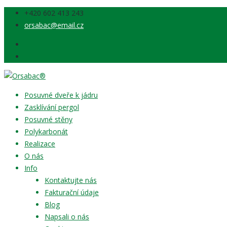
‭+420 602 413 243‬
orsabac@email.cz
Posuvné dveře k jádru
Zasklívání pergol
Posuvné stěny
Polykarbonát
Realizace
O nás
Info
Kontaktujte nás
Fakturační údaje
Blog
Napsali o nás