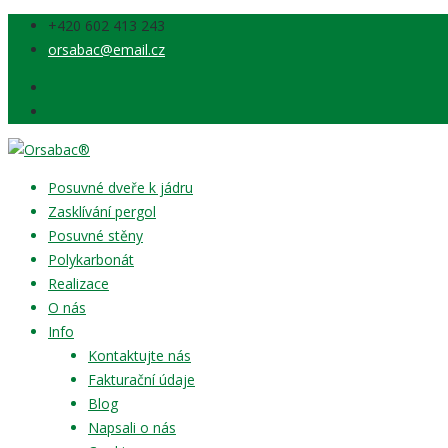
‭+420 602 413 243‬
orsabac@email.cz
Posuvné dveře k jádru
Zasklívání pergol
Posuvné stěny
Polykarbonát
Realizace
O nás
Info
Kontaktujte nás
Fakturační údaje
Blog
Napsali o nás